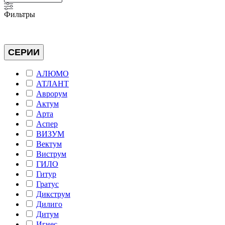
Фильтры
СЕРИИ
АЛЮМО
АТЛАНТ
Аврорум
Актум
Арта
Аспер
ВИЗУМ
Вектум
Виструм
ГИЛО
Гитур
Гратус
Дикструм
Дилиго
Дитум
Игнес