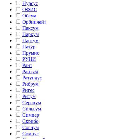
Нурсус
ОФИС
Обсум
Орбинлайт
Паксум
Паркум
Партум
Патур
Прумис
РУНИ
Рант
Раптум
Ратундус
Рибрум
Ригес
Ритум
Серенум
Сильвум
Симпер
Скрибо
Согнум
Сомнус