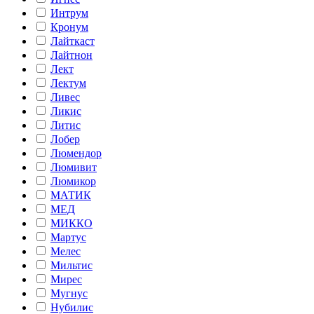
Интрум
Кронум
Лайткаст
Лайтнон
Лект
Лектум
Ливес
Ликис
Литис
Лобер
Люмендор
Люмивит
Люмикор
МАТИК
МЕД
МИККО
Мартус
Мелес
Мильтис
Мирес
Мугнус
Нубилис