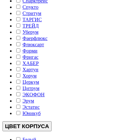
Спарктрейс
Спукто
Стритум
ТАРГИС
ТРЕЙД
Уберум
Фаерфлюкс
Флюксарт
Форми
Фригас
ХАБЕР
Хартун
Хорум
Церкум
Цитрум
ЭКОФОН
Эрум
Эстатис
Юникуб
ЦВЕТ КОРПУСА
Белый