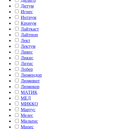
Дилиго
Дитум
Игнес
Интрум
Кронум
Лайткаст
Лайтнон
Лект
Лектум
Ливес
Ликис
Литис
Лобер
Люмендор
Люмивит
Люмикор
МАТИК
МЕД
МИККО
Мартус
Мелес
Мильтис
Мирес