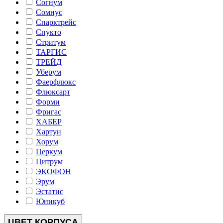
Согнум
Сомнус
Спарктрейс
Спукто
Стритум
ТАРГИС
ТРЕЙД
Уберум
Фаерфлюкс
Флюксарт
Форми
Фригас
ХАБЕР
Хартун
Хорум
Церкум
Цитрум
ЭКОФОН
Эрум
Эстатис
Юникуб
ЦВЕТ КОРПУСА