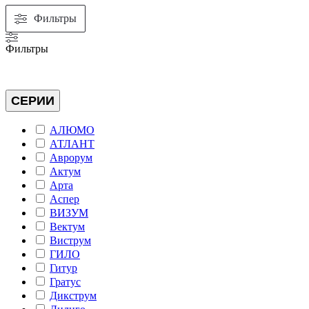
Фильтры
Фильтры
СЕРИИ
АЛЮМО
АТЛАНТ
Аврорум
Актум
Арта
Аспер
ВИЗУМ
Вектум
Виструм
ГИЛО
Гитур
Гратус
Дикструм