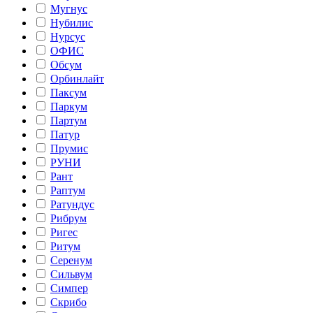
Мугнус
Нубилис
Нурсус
ОФИС
Обсум
Орбинлайт
Паксум
Паркум
Партум
Патур
Прумис
РУНИ
Рант
Раптум
Ратундус
Рибрум
Ригес
Ритум
Серенум
Сильвум
Симпер
Скрибо